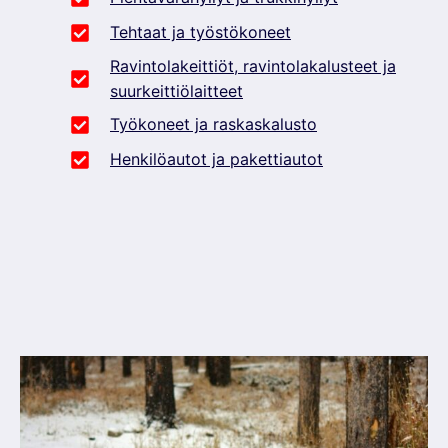
Tehtaat ja työstökoneet
Ravintolakeittiöt, ravintolakalusteet ja
suurkeittiölaitteet
Työkoneet ja raskaskalusto
Henkilöautot ja pakettiautot