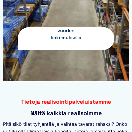
vuoden
kokemuksella
Tietoja realisointipalveluistamme
Näitä kaikkia realisoimme
Pitäisikö tilat tyhjentää ja vaihtaa tavarat rahaksi? Onko
yrityksellä ylimääräisiä koneita, autoja, omaisuutta, joka