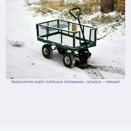
Realisoimme kaikki tulitikusta tehtaaseen, rattaista – rekkaan!