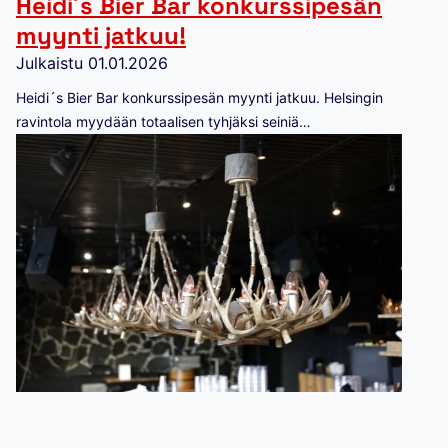
Heidi´s Bier Bar konkurssipesän
myynti jatkuu!
Julkaistu
01.01.2026
Heidi´s Bier Bar konkurssipesän myynti jatkuu. Helsingin
ravintola myydään totaalisen tyhjäksi seiniä…