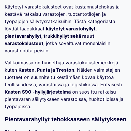
Käytetyt varastokalusteet ovat kustannustehokas ja
kestävä ratkaisu varastojen, tuotantotilojen ja
työpajojen säilytysratkaisuihin. Tästä kategoriasta
löydät laadukkaat
käytetyt varastohyllyt,
pientavarahyllyt, trukkihyllyt sekä muut
varastokalusteet
, jotka soveltuvat monenlaisiin
varastointitarpeisiin.
Valikoimassa on tunnettuja varastokalustemerkkejä
kuten
Kasten, Punta ja Treston
. Näiden valmistajien
tuotteet on suunniteltu kestämään kovaa käyttöä
teollisuudessa, varastoissa ja logistiikassa. Erityisesti
Kasten S90 -hyllyjärjestelmä
on suosittu ratkaisu
pientavaran säilytykseen varastoissa, huoltotiloissa ja
työpajoissa.
Pientavarahyllyt tehokkaaseen säilytykseen