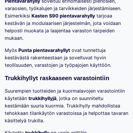
Pientavarahylly
soveltuu erinomaisesti pienosien,
varaosien, työkalujen ja tarvikkeiden järjestämiseen.
Esimerkiksi
Kasten S90 pientavarahylly
tarjoaa
kestävän ja modulaarisen järjestelmän, jota voidaan
helposti muokata ja laajentaa varaston tarpeiden
mukaan.
Myös
Punta pientavarahyllyt
ovat tunnettuja
kestävästä rakenteestaan ja soveltuvat hyvin
teollisuuden, varastojen ja työpajojen käyttöön.
Trukkihyllyt raskaaseen varastointiin
Suurempien tuotteiden ja kuormalavojen varastointiin
käytetään
trukkihyllyjä
, jotka on suunniteltu
kestämään suuria kuormia. Trukkihylly mahdollistaa
tehokkaan tilankäytön varastoissa ja helpottaa tavaran
käsittelyä trukilla.
Käytetty
trukkihylly
on usein erittäin