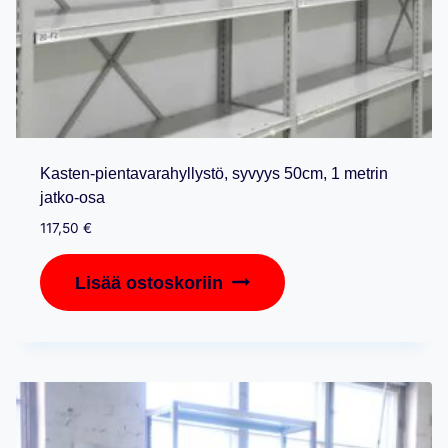
Kasten-pientavarahyllystö, syvyys 50cm, 1 metrin
jatko-osa
117,50
€
Lisää ostoskoriin