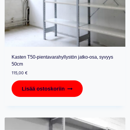
Kasten T50-pientavarahyllystön jatko-osa, syvyys
50cm
115,00
€
Lisää ostoskoriin