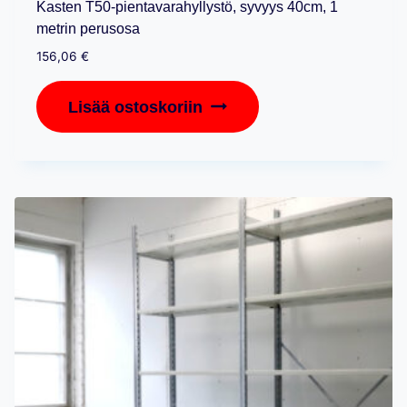
Kasten T50-pientavarahyllystö, syvyys 40cm, 1
metrin perusosa
156,06
€
Lisää ostoskoriin