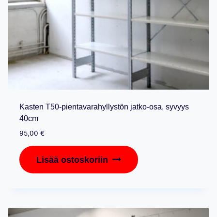
Kasten T50-pientavarahyllystön jatko-osa, syvyys
40cm
95,00
€
Lisää ostoskoriin