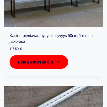
Kasten-pientavarahyllystö, syvyys 50cm, 1 metrin
jatko-osa
117,50
€
Lisää ostoskoriin