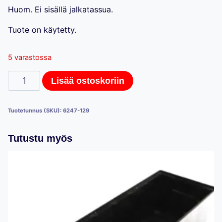
Huom. Ei sisällä jalkatassua.
Tuote on käytetty.
5 varastossa
Kasten
Lisää ostoskoriin
T50-
avotikas,
Tuotetunnus (SKU):
6247-129
129cm
x
Tutustu myös
50cm
määrä