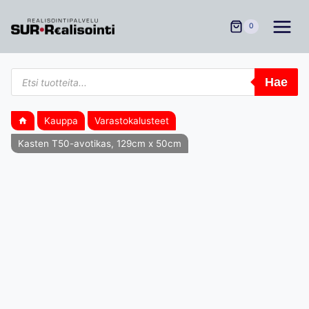
Siirry
sisältöön
0
Products
Hae
search
Kauppa
Varastokalusteet
Kasten T50-avotikas, 129cm x 50cm