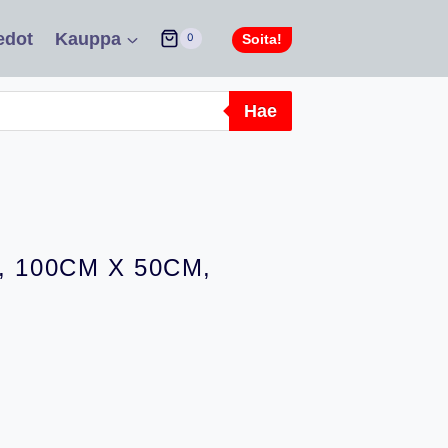
edot
Kauppa
Soita!
0
Hae
, 100CM X 50CM,