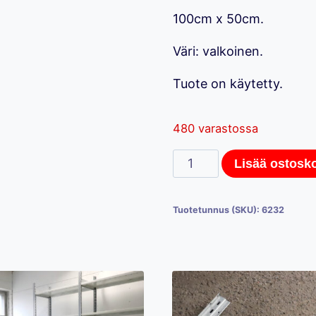
100cm x 50cm.
Väri: valkoinen.
Tuote on käytetty.
480 varastossa
Kasten
Lisää ostosko
-
hylly,
Tuotetunnus (SKU):
6232
100cm
x
50cm,
valkoinen
määrä