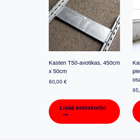
Kasten T50-avotikas, 450cm
Ka
x 50cm
pie
os
80,00
€
95
Lisää ostoskoriin