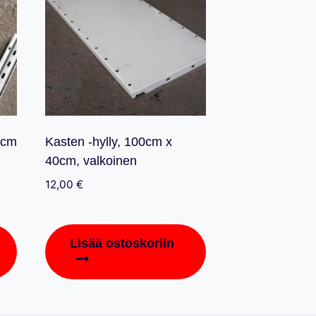
9cm
Kasten -hylly, 100cm x
40cm, valkoinen
12,00
€
Lisää ostoskoriin