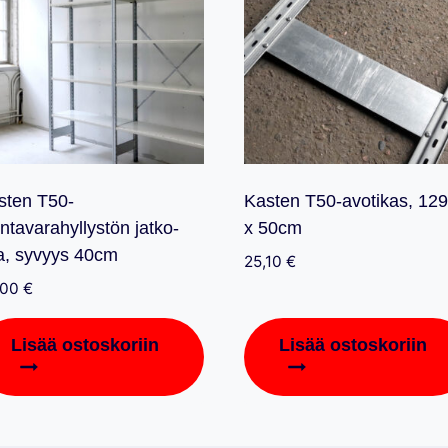
sten T50-
Kasten T50-avotikas, 12
ntavarahyllystön jatko-
x 50cm
a, syvyys 40cm
25,10
€
,00
€
Lisää ostoskoriin
Lisää ostoskoriin