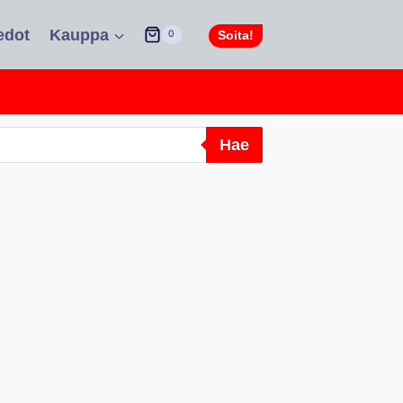
edot
Kauppa
Soita!
0
Hae