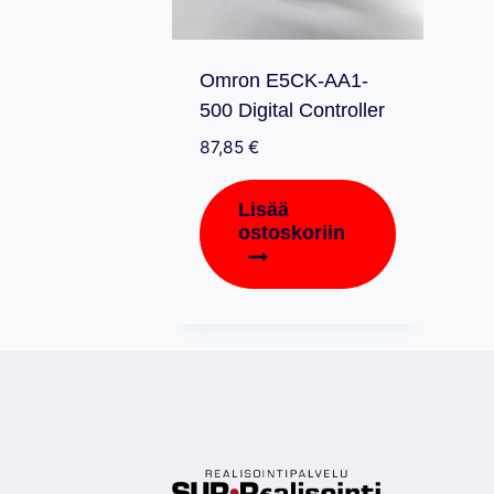
Omron E5CK-AA1-
500 Digital Controller
87,85
€
Lisää
ostoskoriin