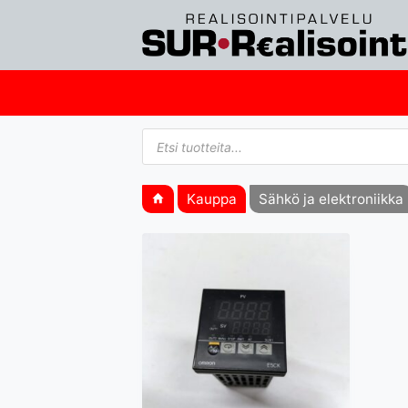
Siirry
sisältöön
Products
search
Kauppa
Sähkö ja elektroniikka