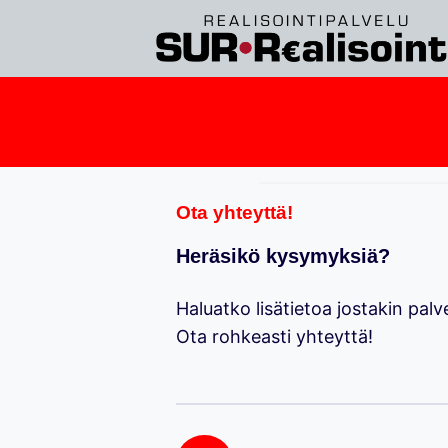
Siirry
sisältöön
Ota yhteyttä!
Heräsikö kysymyksiä?
Haluatko lisätietoa jostakin pa
Ota rohkeasti yhteyttä!