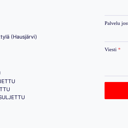
Palvelu jos
tylä (Hausjärvi)
Viesti
*
U
LJETTU
ETTU
– SULJETTU