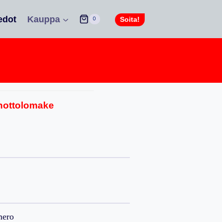
edot
Kauppa
Soita!
0
nottolomake
mero