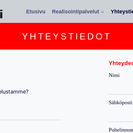
Etusivu
Realisointipalvelut
Yhteysti
YHTEYSTIEDOT
Yhteyde
Nimi
lvelustamme?
Sähköposti
Puhelinnu