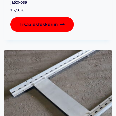
jatko-osa
117,50
€
Lisää ostoskoriin