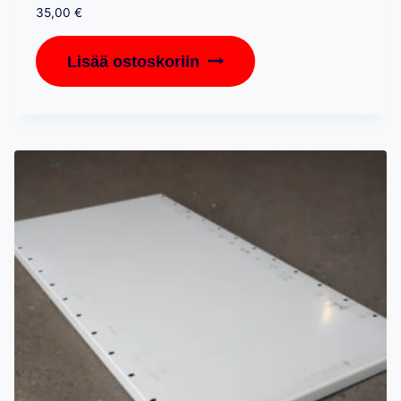
35,00
€
Lisää ostoskoriin