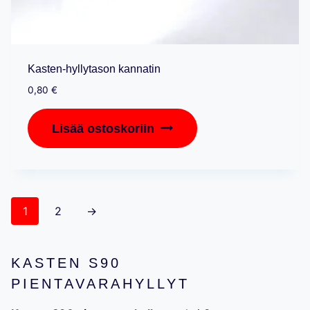
Kasten-hyllytason kannatin
0,80
€
Lisää ostoskoriin
1
2
→
KASTEN S90
PIENTAVARAHYLLYT