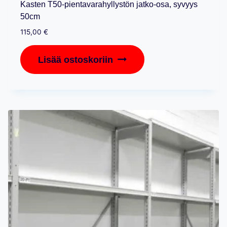
Kasten T50-pientavarahyllystön jatko-osa, syvyys
50cm
115,00
€
Lisää ostoskoriin