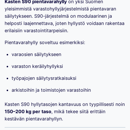
Kasten S90 pientavarahylly
on yksi Suomen
yleisimmistä varastohyllyjärjestelmistä pientavaran
säilytykseen. S90-järjestelmä on modulaarinen ja
helposti laajennettava, joten hyllystö voidaan rakentaa
erilaisiin varastointitarpeisiin.
Pientavarahylly soveltuu esimerkiksi:
varaosien säilytykseen
varaston keräilyhyllyksi
työpajojen säilytysratkaisuksi
arkistoihin ja toimistojen varastoihin
Kasten S90 hyllytasojen kantavuus on tyypillisesti noin
150–200 kg per taso
, mikä tekee siitä erittäin
kestävän pientavarahyllyn.