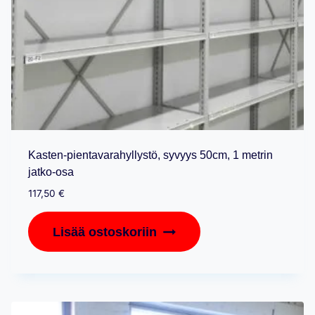
Kasten-pientavarahyllystö, syvyys 50cm, 1 metrin
jatko-osa
117,50
€
Lisää ostoskoriin