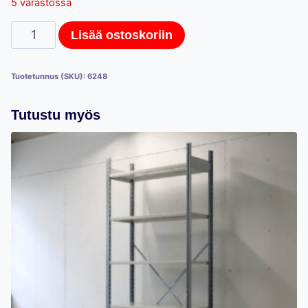
5 varastossa
Kasten
Lisää ostoskoriin
T50-
tikas,
Tuotetunnus (SKU):
6248
450cm
x
Tutustu myös
50cm
määrä