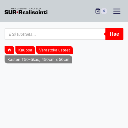
Siirry
sisältöön
0
Products
Hae
search
Kauppa
Varastokalusteet
Kasten T50-tikas, 450cm x 50cm