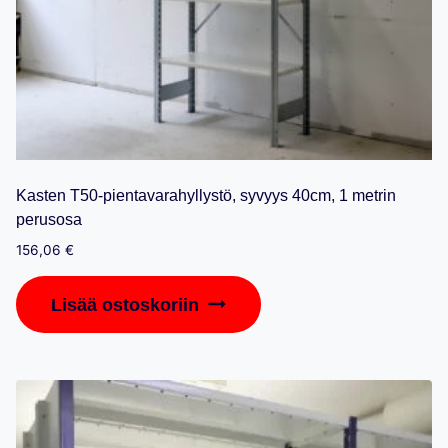
Kasten T50-pientavarahyllystö, syvyys 40cm, 1 metrin
perusosa
156,06
€
Lisää ostoskoriin