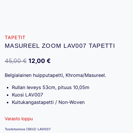
TAPETIT
MASUREEL ZOOM LAV007 TAPETTI
Alkuperäinen
Nykyinen
45,00
€
12,00
€
hinta
hinta
Belgialainen huipputapetti, Khroma/Masureel.
oli:
on:
Rullan leveys 53cm, pituus 10,05m
45,00 €.
12,00 €.
Kuosi LAV007
Kuitukangastapetti / Non-Woven
Varasto loppu
Tuotetunnus (SKU):
LAV007