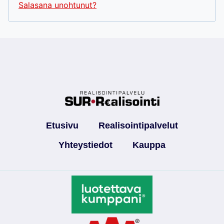
i
Salasana unohtunut?
a
t
n
a
a
n
Etusivu
Realisointipalvelut
Yhteystiedot
Kauppa