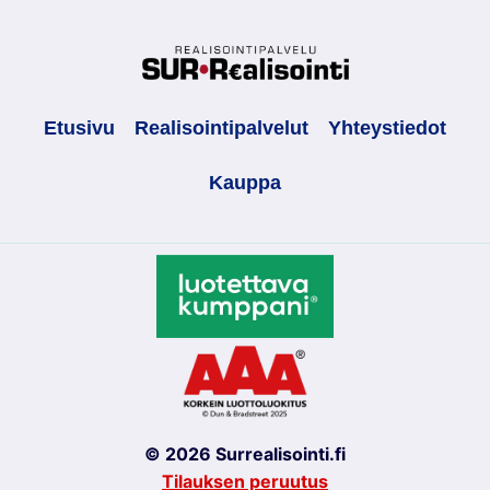
Etusivu
Realisointipalvelut
Yhteystiedot
Kauppa
© 2026 Surrealisointi.fi
Tilauksen peruutus