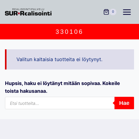
Siirry
sisältöön
0
330106
Valitun kaltaisia tuotteita ei löytynyt.
Hupsis, haku ei löytänyt mitään sopivaa. Kokeile
toista hakusanaa.
Products
Hae
search