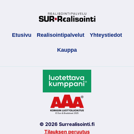
Etusivu
Realisointipalvelut
Yhteystiedot
Kauppa
© 2026 Surrealisointi.fi
Tilauksen peruutus