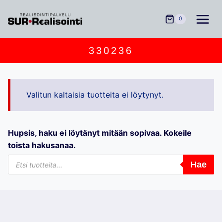
Siirry
sisältöön
0
330236
Valitun kaltaisia tuotteita ei löytynyt.
Hupsis, haku ei löytänyt mitään sopivaa. Kokeile
toista hakusanaa.
Products
Hae
search