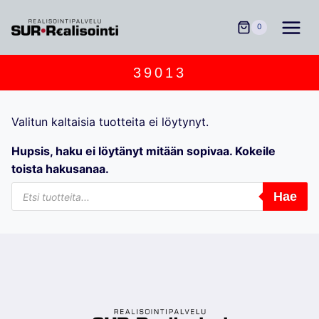
Siirry
sisältöön
0
39013
Valitun kaltaisia tuotteita ei löytynyt.
Hupsis, haku ei löytänyt mitään sopivaa. Kokeile
toista hakusanaa.
Products
Hae
search