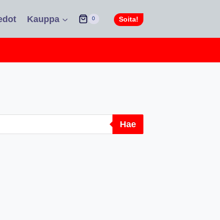
edot
Kauppa
Soita!
0
Hae