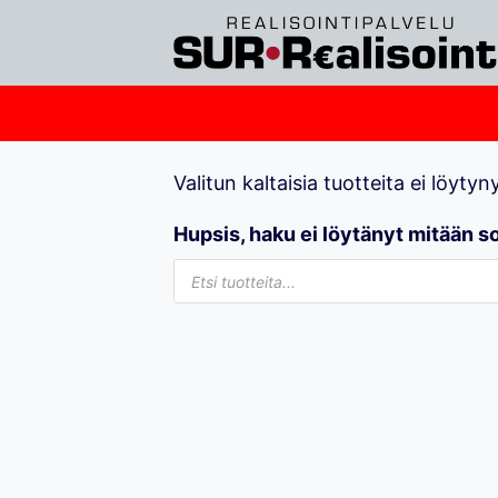
Siirry
sisältöön
Valitun kaltaisia tuotteita ei löytyny
Hupsis, haku ei löytänyt mitään s
Products
search