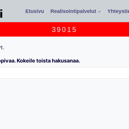
Etusivu
Realisointipalvelut
Yhteysti
39015
t.
opivaa. Kokeile toista hakusanaa.