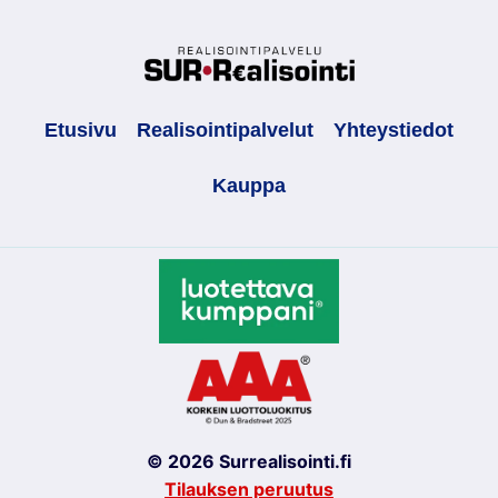
Etusivu
Realisointipalvelut
Yhteystiedot
Kauppa
© 2026 Surrealisointi.fi
Tilauksen peruutus