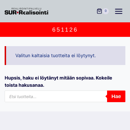
Siirry
sisältöön
0
651126
Valitun kaltaisia tuotteita ei löytynyt.
Hupsis, haku ei löytänyt mitään sopivaa. Kokeile
toista hakusanaa.
Products
Hae
search