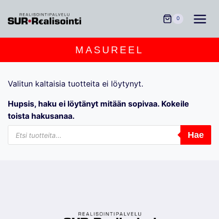
Siirry
sisältöön
0
MASUREEL
Valitun kaltaisia tuotteita ei löytynyt.
Hupsis, haku ei löytänyt mitään sopivaa. Kokeile
toista hakusanaa.
Products
Hae
search