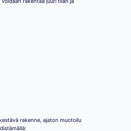
voidaan rakentaa juuri tilan ja
 kestävä rakenne, ajaton muotoilu
hdistämällä: