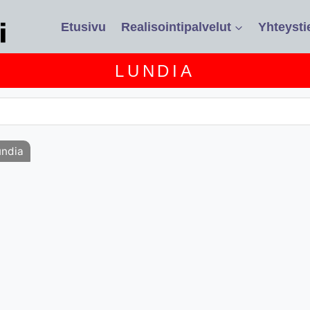
Etusivu
Realisointipalvelut
Yhteysti
LUNDIA
undia