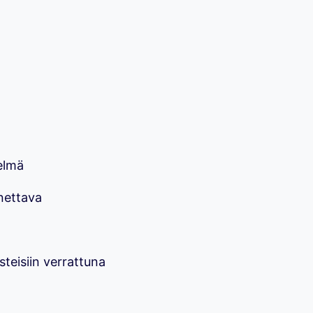
telmä
nnettava
steisiin verrattuna