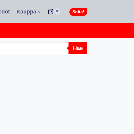
edot
Kauppa
Soita!
0
Hae