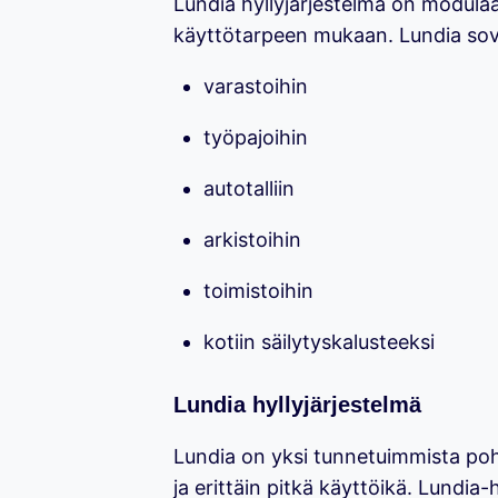
Lundia hyllyjärjestelmä on modulaar
käyttötarpeen mukaan. Lundia sove
varastoihin
työpajoihin
autotalliin
arkistoihin
toimistoihin
kotiin säilytyskalusteeksi
Lundia hyllyjärjestelmä
Lundia on yksi tunnetuimmista pohj
ja erittäin pitkä käyttöikä. Lundia-