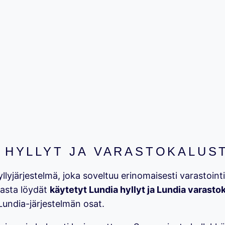
 HYLLYT JA VARASTOKALUS
yjärjestelmä, joka soveltuu erinomaisesti varastointiin
iasta löydät
käytetyt Lundia hyllyt ja Lundia varasto
 Lundia-järjestelmän osat.