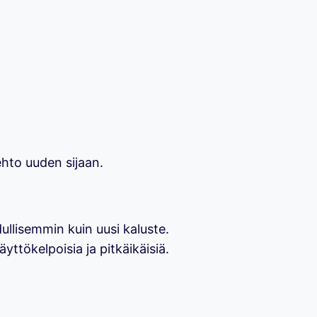
ehto uuden sijaan.
ullisemmin kuin uusi kaluste.
yttökelpoisia ja pitkäikäisiä.