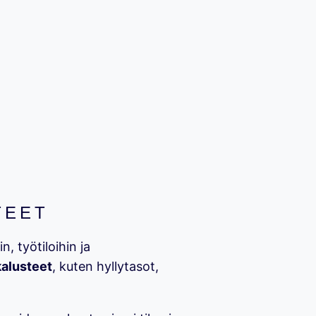
TEET
, työtiloihin ja
kalusteet
, kuten hyllytasot,