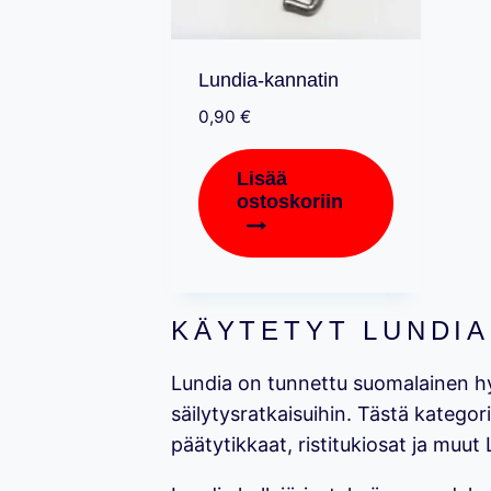
Lundia-kannatin
0,90
€
Lisää
ostoskoriin
KÄYTETYT LUNDIA
Lundia on tunnettu suomalainen hyll
säilytysratkaisuihin. Tästä kategor
päätytikkaat, ristitukiosat ja muut