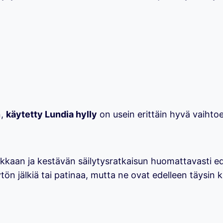
n,
käytetty Lundia hylly
on usein erittäin hyvä vaihto
ukkaan ja kestävän säilytysratkaisun huomattavasti ed
tön jälkiä tai patinaa, mutta ne ovat edelleen täysin kä