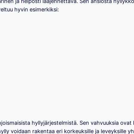
inen ja helposti laajennettava. Sen ansiosta hyllykkö 
ltuu hyvin esimerkiksi:
oismaisista hyllyjärjestelmistä. Sen vahvuuksia ovat
hylly voidaan rakentaa eri korkeuksille ja leveyksille y