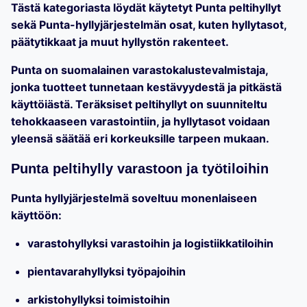
Tästä kategoriasta löydät
käytetyt Punta peltihyllyt
sekä Punta-hyllyjärjestelmän osat
, kuten hyllytasot,
päätytikkaat ja muut hyllystön rakenteet.
Punta on suomalainen varastokalustevalmistaja,
jonka tuotteet tunnetaan kestävyydestä ja pitkästä
käyttöiästä. Teräksiset peltihyllyt on suunniteltu
tehokkaaseen varastointiin, ja hyllytasot voidaan
yleensä säätää eri korkeuksille tarpeen mukaan.
Punta peltihylly varastoon ja työtiloihin
Punta hyllyjärjestelmä soveltuu monenlaiseen
käyttöön:
varastohyllyksi varastoihin ja logistiikkatiloihin
pientavarahyllyksi työpajoihin
arkistohyllyksi toimistoihin