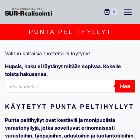
Siirry
sisältöön
0
PUNTA PELTIHYLLYT
Valitun kaltaisia tuotteita ei löytynyt.
Hupsis, haku ei löytänyt mitään sopivaa. Kokeile
toista hakusanaa.
Products
Hae
search
KÄYTETYT PUNTA PELTIHYLLYT
Punta peltihyllyt ovat kestäviä ja monipuolisia
varastohyllyjä, jotka soveltuvat erinomaisesti
varastoihin, työpajoihin, arkistoihin ja tuotantotiloihin.