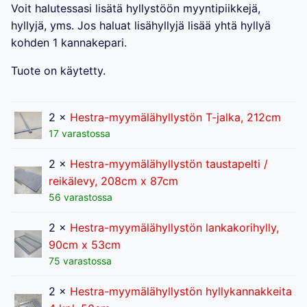
Voit halutessasi lisätä hyllystöön myyntipiikkejä,
hyllyjä, yms. Jos haluat lisähyllyjä lisää yhtä hyllyä
kohden 1 kannakepari.
Tuote on käytetty.
2 ×
Hestra-myymälähyllystön T-jalka, 212cm
17 varastossa
2 ×
Hestra-myymälähyllystön taustapelti /
reikälevy, 208cm x 87cm
56 varastossa
2 ×
Hestra-myymälähyllystön lankakorihylly,
90cm x 53cm
75 varastossa
2 ×
Hestra-myymälähyllystön hyllykannakkeita