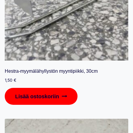
Hestra-myymälähyllystön myyntipiikki, 30cm
1,50
€
Lisää ostoskoriin