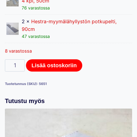
4 kpl, 50cm
76 varastossa
2 ×
Hestra-myymälähyllystön potkupelti,
90cm
47 varastossa
8 varastossa
Hestra
Lisää ostoskoriin
myymälähyllystö
90cm
Tuotetunnus (SKU):
5651
perusosa
määrä
Tutustu myös