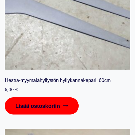
Hestra-myymälähyllystön hyllykannakepari, 60cm
5,00
€
Lisää ostoskoriin