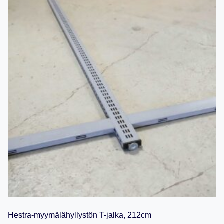
Hestra-myymälähyllystön T-jalka, 212cm