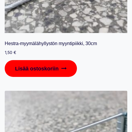
Hestra-myymälähyllystön myyntipiikki, 30cm
1,50
€
Lisää ostoskoriin