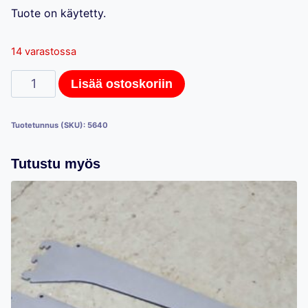
Tuote on käytetty.
14 varastossa
Hestra-
Lisää ostoskoriin
myymälähyllystön
hyllykannakkeita
Tuotetunnus (SKU):
5640
4
kpl,
Tutustu myös
60cm
määrä