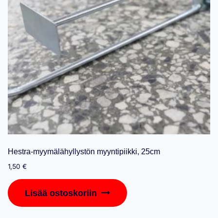
Hestra-myymälähyllystön myyntipiikki, 25cm
1,50
€
Lisää ostoskoriin