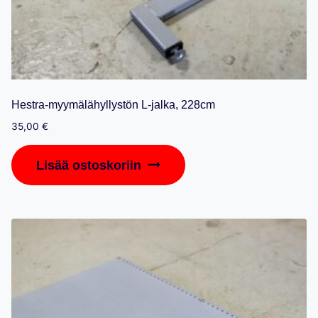
Hestra-myymälähyllystön L-jalka, 228cm
35,00
€
Lisää ostoskoriin