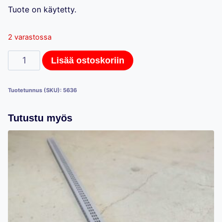
Tuote on käytetty.
2 varastossa
Hestra-
Lisää ostoskoriin
myymälähyllystön
kulmahyllytaso,
Tuotetunnus (SKU):
5636
53cm
määrä
Tutustu myös