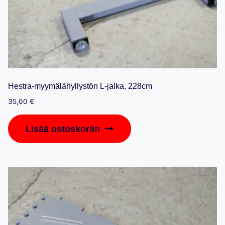
Hestra-myymälähyllystön L-jalka, 228cm
35,00
€
Lisää ostoskoriin