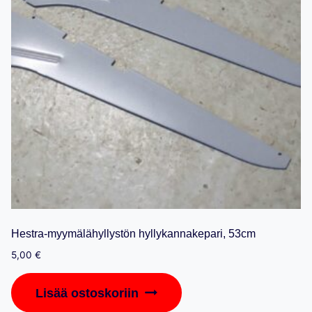
Hestra-myymälähyllystön hyllykannakepari, 53cm
5,00
€
Lisää ostoskoriin