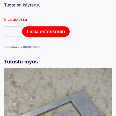
Tuote on käytetty.
8 varastossa
Hestra-
Lisää ostoskoriin
myymälähyllystön
lankakorikulmahylly,
Tuotetunnus (SKU):
5635
53cm
määrä
Tutustu myös