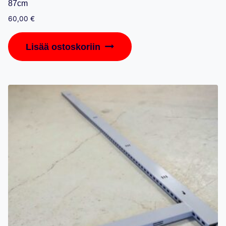
87cm
60,00
€
Lisää ostoskoriin