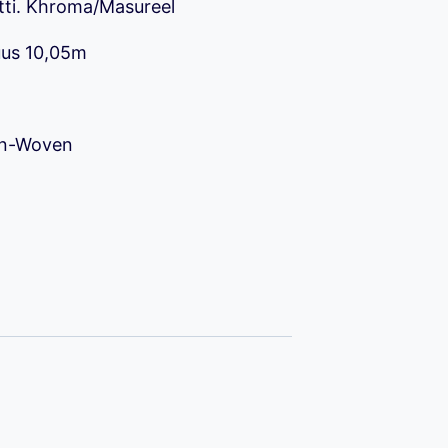
tti. Khroma/Masureel
uus 10,05m
90 €.
on-Woven