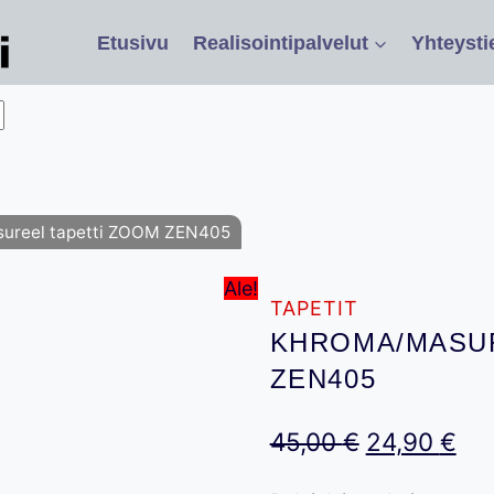
Etusivu
Realisointipalvelut
Yhteysti
ureel tapetti ZOOM ZEN405
Ale!
TAPETIT
KHROMA/MASUR
ZEN405
Alkuperäin
Ny
45,00
€
24,90
€
hinta
hin