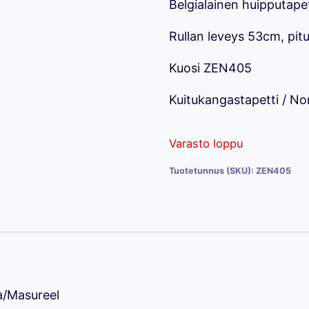
Belgialainen huipputape
oli:
on:
Rullan leveys 53cm, pit
45,00 €.
24,
Kuosi ZEN405
Kuitukangastapetti / N
Varasto loppu
Tuotetunnus (SKU):
ZEN405
a/Masureel