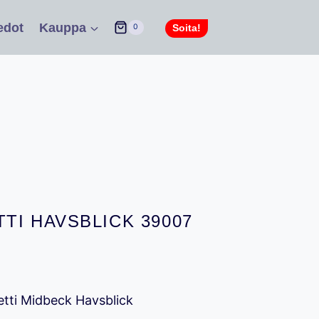
edot
Kauppa
Soita!
0
TI HAVSBLICK 39007
en
yinen
ta
etti Midbeck Havsblick