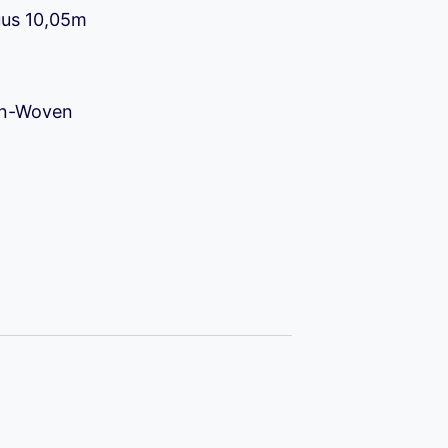
uus 10,05m
90 €.
on-Woven