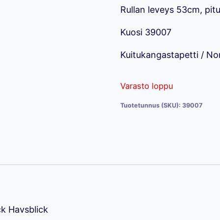
Rullan leveys 53cm, pit
29,00 €.
14,
Kuosi 39007
Kuitukangastapetti / N
Varasto loppu
Tuotetunnus (SKU):
39007
ck Havsblick