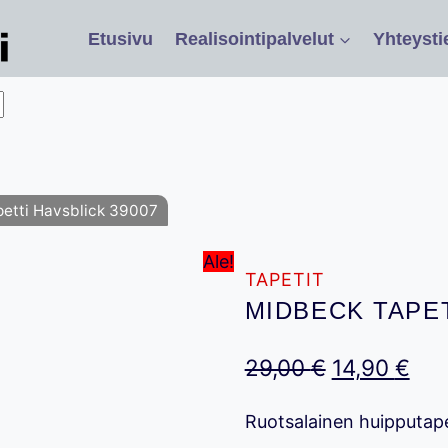
Etusivu
Realisointipalvelut
Yhteysti
etti Havsblick 39007
Ale!
TAPETIT
MIDBECK TAPET
Alkuperäin
Nyk
29,00
€
14,90
€
hinta
hin
Ruotsalainen huipputap
oli:
on: