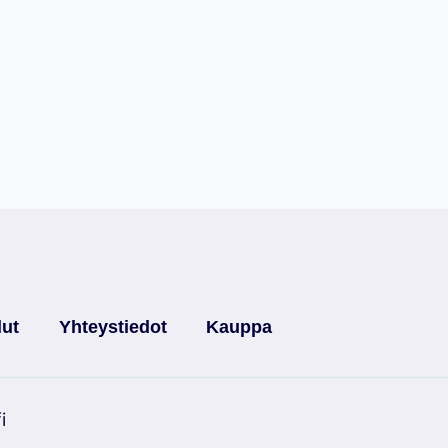
lut
Yhteystiedot
Kauppa
i