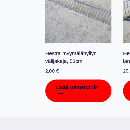
Hestra-myymälähyllyn
He
välijakaja, 53cm
la
2,00
€
20
Lisää ostoskoriin