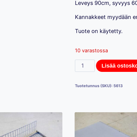
Leveys 90cm, syvyys 6
Kannakkeet myydään er
Tuote on käytetty.
10 varastossa
Hestra-
Lisää ostosko
myymälähyllystön
hyllytaso,
Tuotetunnus (SKU):
5613
90cm
x
60cm
määrä