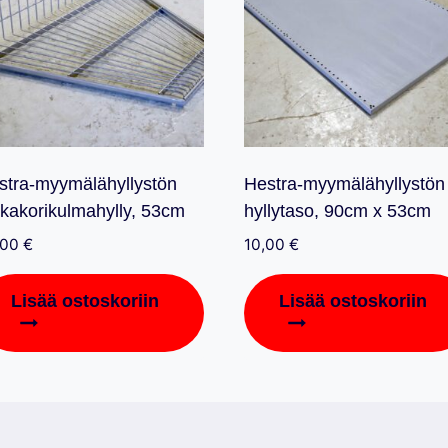
stra-myymälähyllystön
Hestra-myymälähyllystön
nkakorikulmahylly, 53cm
hyllytaso, 90cm x 53cm
,00
€
10,00
€
Lisää ostoskoriin
Lisää ostoskoriin