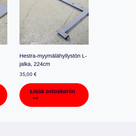
Hestra-myymälähyllystön L-
jalka, 224cm
35,00
€
Lisää ostoskoriin