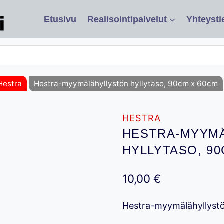
Etusivu
Realisointipalvelut
Yhteysti
Hestra
Hestra-myymälähyllystön hyllytaso, 90cm x 60cm
HESTRA
HESTRA-MYYM
HYLLYTASO, 90
10,00
€
Hestra-myymälähyllystö