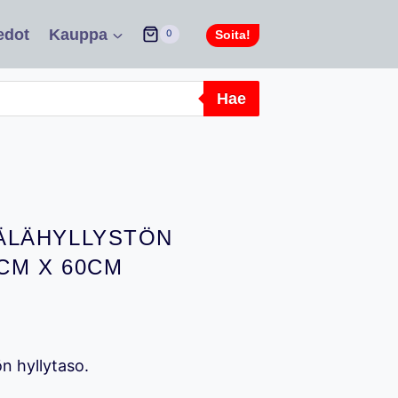
edot
Kauppa
Soita!
0
Hae
ÄLÄHYLLYSTÖN
CM X 60CM
n hyllytaso.