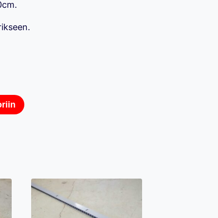
0cm.
ikseen.
riin