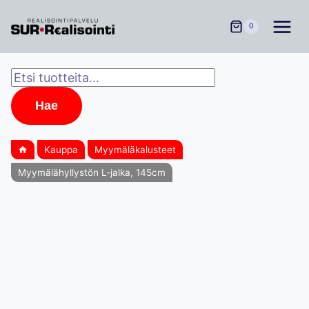
Siirry
sisältöön
0
Products
search
Hae
Kauppa
Myymäläkalusteet
Myymälähyllystön L-jalka, 145cm