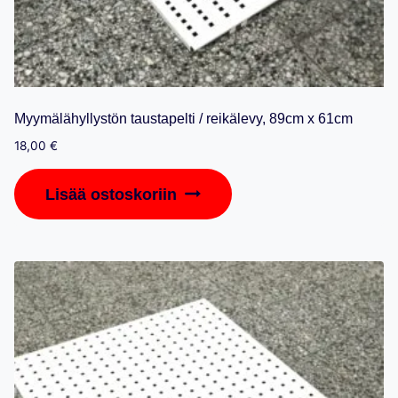
Myymälähyllystön taustapelti / reikälevy, 89cm x 61cm
18,00
€
Lisää ostoskoriin