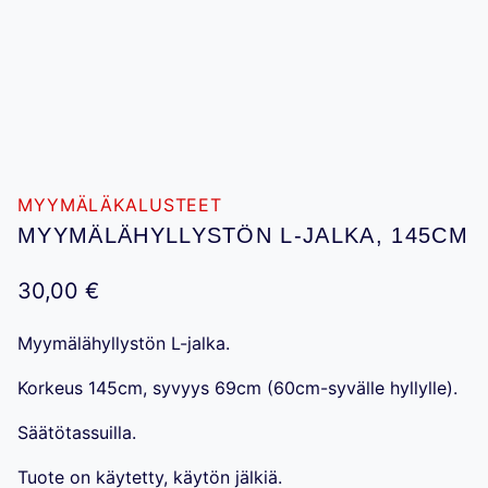
MYYMÄLÄKALUSTEET
MYYMÄLÄHYLLYSTÖN L-JALKA, 145CM
30,00
€
Myymälähyllystön L-jalka.
Korkeus 145cm, syvyys 69cm (60cm-syvälle hyllylle).
Säätötassuilla.
Tuote on käytetty, käytön jälkiä.