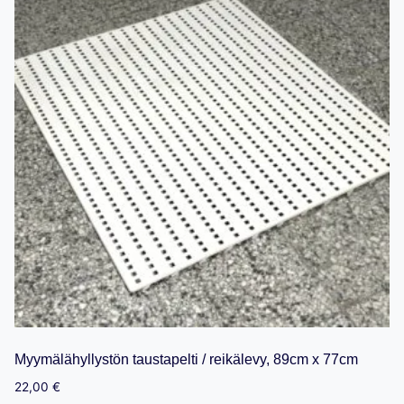
Myymälähyllystön taustapelti / reikälevy, 89cm x 77cm
22,00
€