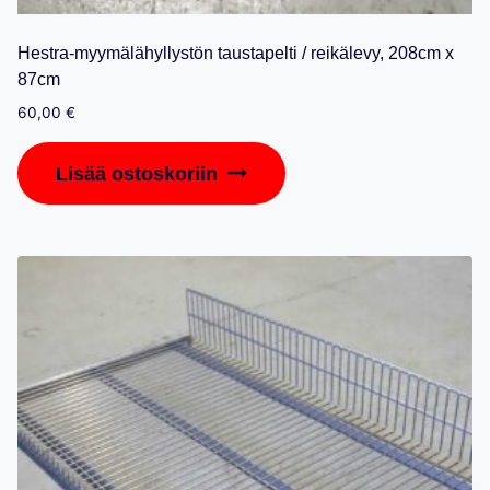
Hestra-myymälähyllystön taustapelti / reikälevy, 208cm x
87cm
60,00
€
Lisää ostoskoriin