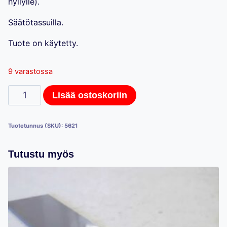
hyllylle).
Säätötassuilla.
Tuote on käytetty.
9 varastossa
Hestra-
Lisää ostoskoriin
myymälähyllystön
L-
Tuotetunnus (SKU):
5621
jalka,
224cm
Tutustu myös
määrä