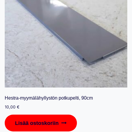
Hestra-myymälähyllystön potkupelti, 90cm
10,00
€
Lisää ostoskoriin