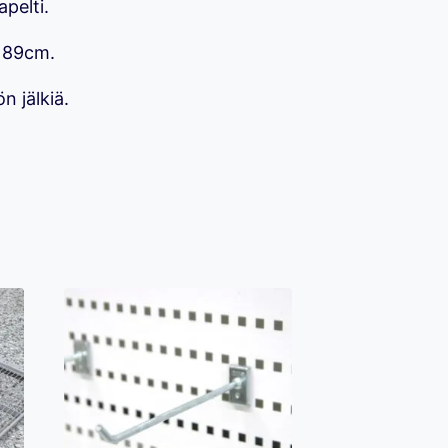
pelti.
 89cm.
n jälkiä.