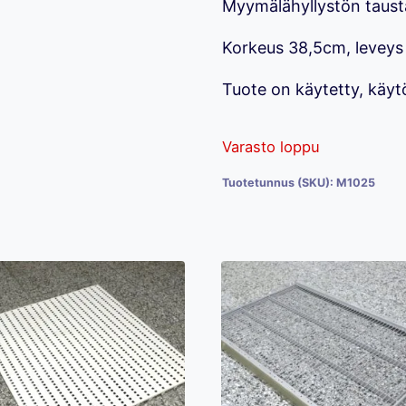
Myymälähyllystön tausta
Korkeus 38,5cm, leveys
Tuote on käytetty, käytö
Varasto loppu
Tuotetunnus (SKU):
M1025