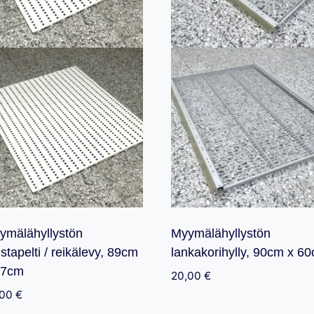
ymälähyllystön
Myymälähyllystön
stapelti / reikälevy, 89cm
lankakorihylly, 90cm x 6
77cm
20,00
€
,00
€