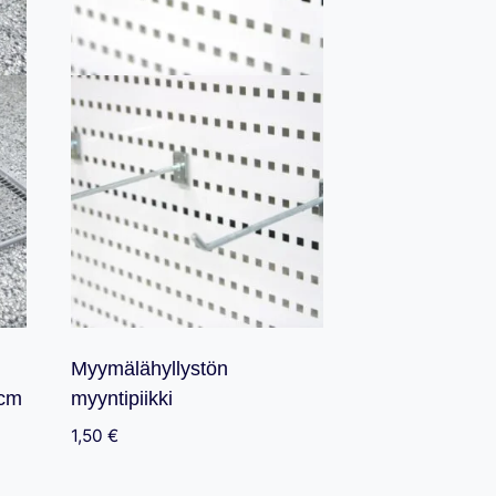
Myymälähyllystön
0cm
myyntipiikki
1,50
€