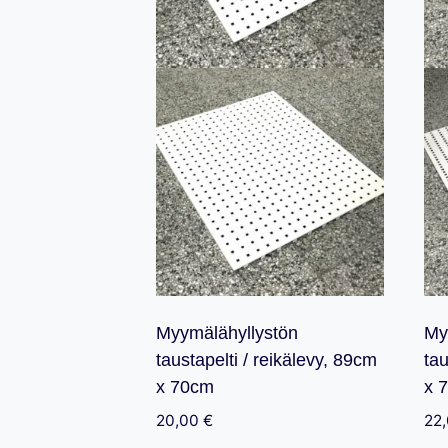
Myymälähyllystön
My
taustapelti / reikälevy, 89cm
tau
x 70cm
x 
20,00
€
22