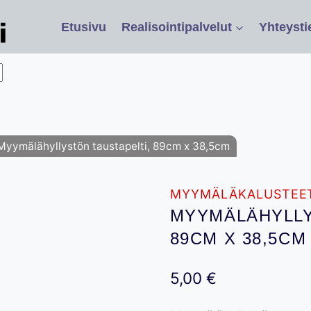
Etusivu
Realisointipalvelut
Yhteysti
Myymälähyllystön taustapelti, 89cm x 38,5cm
MYYMÄLÄKALUSTEE
MYYMÄLÄHYLLY
89CM X 38,5CM
5,00
€