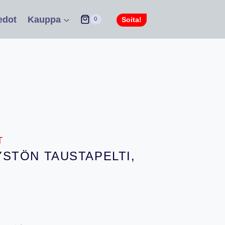
edot
Kauppa
Soita!
0
T
STÖN TAUSTAPELTI,