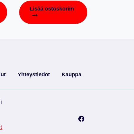
Lisää ostoskoriin
lut
Yhteystiedot
Kauppa
i
t