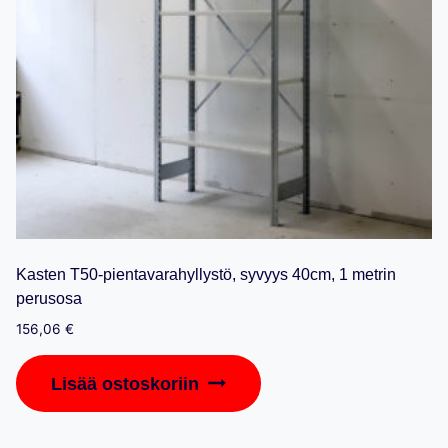
Kasten T50-pientavarahyllystö, syvyys 40cm, 1 metrin
perusosa
156,06
€
Lisää ostoskoriin