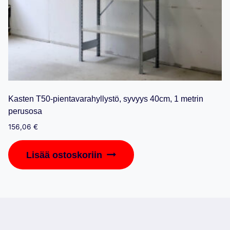
Kasten T50-pientavarahyllystö, syvyys 40cm, 1 metrin
perusosa
156,06
€
Lisää ostoskoriin