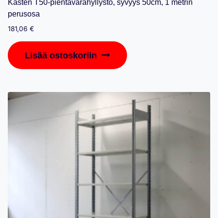
Kasten T50-pientavarahyllystö, syvyys 50cm, 1 metrin
perusosa
181,06
€
Lisää ostoskoriin