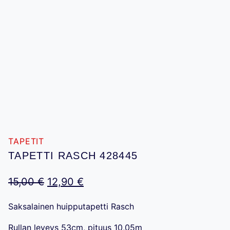
TAPETIT
TAPETTI RASCH 428445
Alkuperäinen
Nykyinen
15,00
€
12,90
€
hinta
hinta
Saksalainen huipputapetti Rasch
oli:
on:
Rullan leveys 53cm, pituus 10,05m