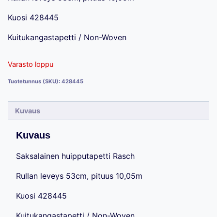
15,00 €.
12,90 €.
Kuosi 428445
Kuitukangastapetti / Non-Woven
Varasto loppu
Tuotetunnus (SKU):
428445
Kuvaus
Kuvaus
Saksalainen huipputapetti Rasch
Rullan leveys 53cm, pituus 10,05m
Kuosi 428445
Kuitukangastapetti / Non-Woven