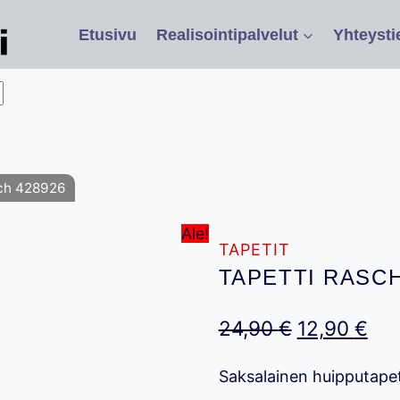
Etusivu
Realisointipalvelut
Yhteysti
sch 428926
Ale!
TAPETIT
TAPETTI RASCH
Alkuperäin
Nyk
24,90
€
12,90
€
hinta
hin
Saksalainen huipputape
oli:
on: