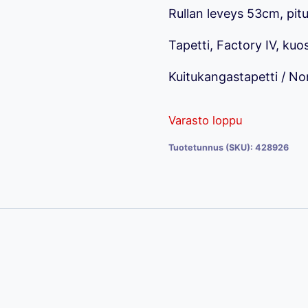
Rullan leveys 53cm, pit
24,90 €.
12,
Tapetti, Factory IV, ku
Kuitukangastapetti / N
Varasto loppu
Tuotetunnus (SKU):
428926