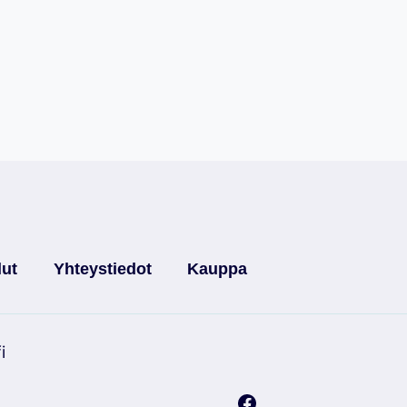
lut
Yhteystiedot
Kauppa
i