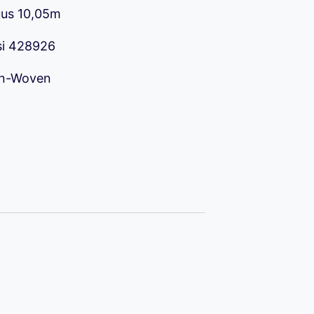
uus 10,05m
90 €.
osi 428926
on-Woven