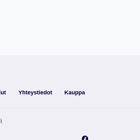
lut
Yhteystiedot
Kauppa
i