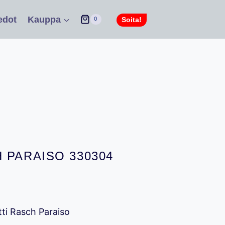
edot
Kauppa
Soita!
0
 PARAISO 330304
en
yinen
ta
ti Rasch Paraiso