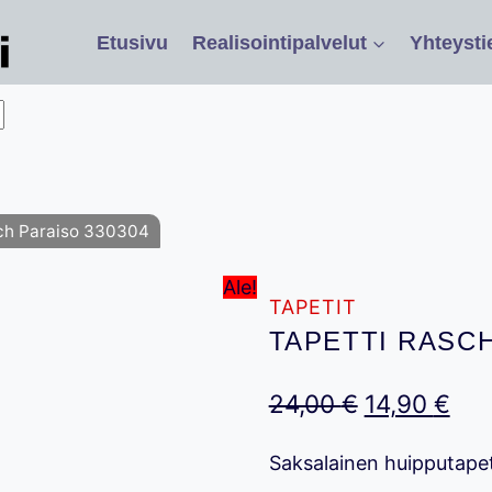
Etusivu
Realisointipalvelut
Yhteysti
sch Paraiso 330304
Ale!
TAPETIT
TAPETTI RASCH
Alkuperäin
Nyk
24,00
€
14,90
€
hinta
hin
Saksalainen huipputapet
oli:
on: