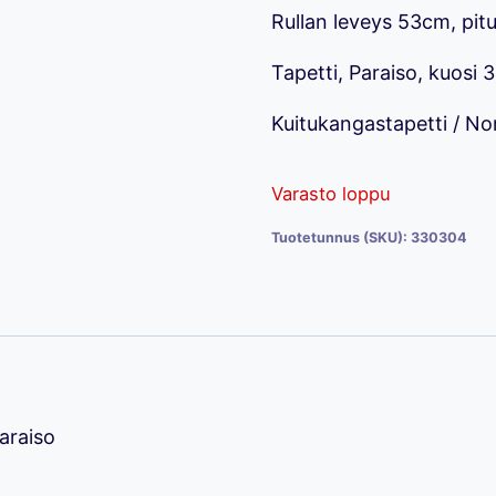
Rullan leveys 53cm, pit
24,00 €.
14,
Tapetti, Paraiso, kuosi
Kuitukangastapetti / N
Varasto loppu
Tuotetunnus (SKU):
330304
araiso