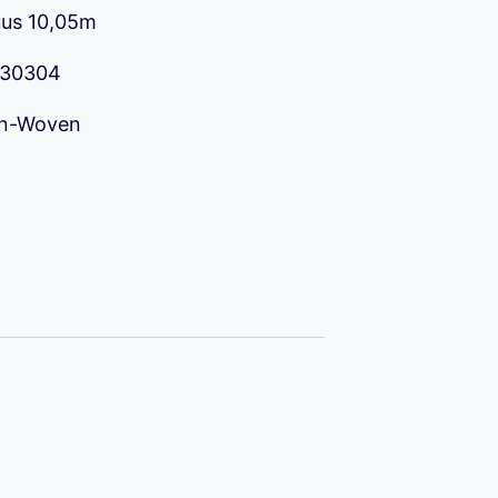
uus 10,05m
90 €.
 330304
on-Woven