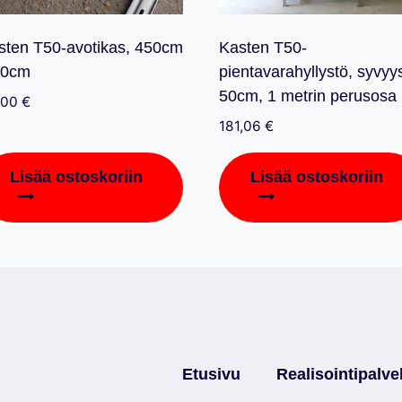
sten T50-avotikas, 450cm
Kasten T50-
50cm
pientavarahyllystö, syvyy
50cm, 1 metrin perusosa
,00
€
181,06
€
Lisää ostoskoriin
Lisää ostoskoriin
Etusivu
Realisointipalve