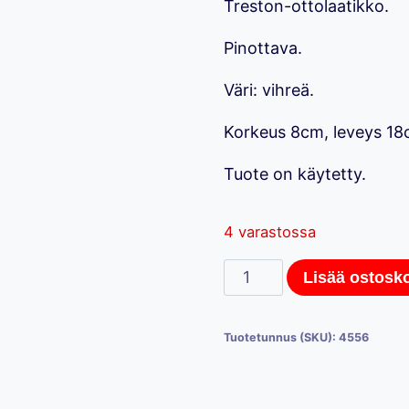
Treston-ottolaatikko.
Pinottava.
Väri: vihreä.
Korkeus 8cm, leveys 18
Tuote on käytetty.
4 varastossa
Treston-
Lisää ostosko
ottolaatikko,
8x18x50cm
Tuotetunnus (SKU):
4556
määrä