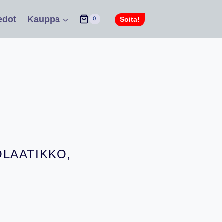
edot
Kauppa
Soita!
0
LAATIKKO,