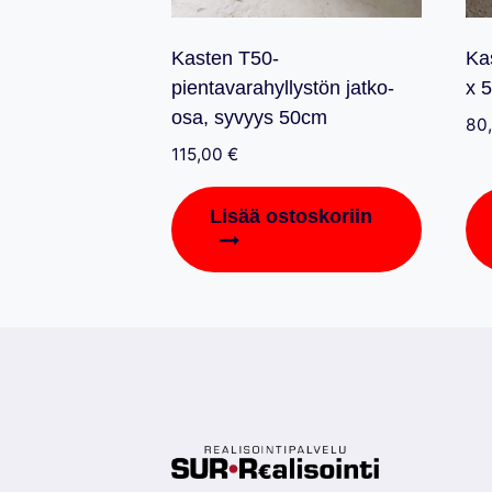
Kasten T50-
Ka
pientavarahyllystön jatko-
x 
osa, syvyys 50cm
80
115,00
€
Lisää ostoskoriin