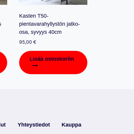
Kasten T50-
s
pientavarahyllystön jatko-
osa, syvyys 40cm
95,00
€
Lisää ostoskoriin
lut
Yhteystiedot
Kauppa