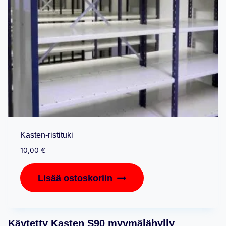
Kasten-ristituki
10,00
€
Lisää ostoskoriin
Käytetty Kasten S90 myymälähylly