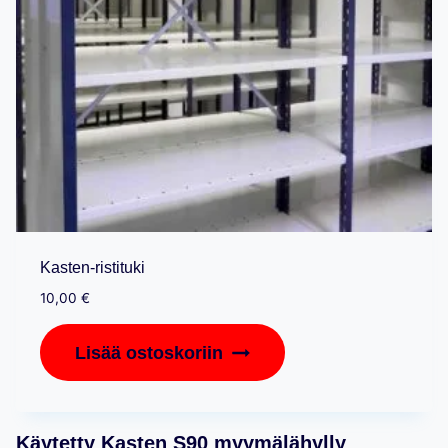
Kasten-ristituki
10,00
€
Lisää ostoskoriin
Käytetty Kasten S90 myymälähylly