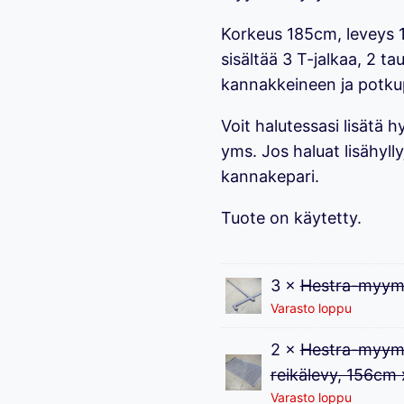
Korkeus 185cm, leveys 
sisältää 3 T-jalkaa, 2 ta
kannakkeineen ja potkupe
Voit halutessasi lisätä h
yms. Jos haluat lisähylly
kannakepari.
Tuote on käytetty.
3 ×
Hestra-myymä
Varasto loppu
2 ×
Hestra-myymäl
reikälevy, 156cm
Varasto loppu