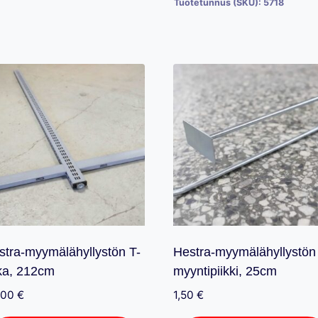
Tuotetunnus (SKU):
5718
stra-myymälähyllystön T-
Hestra-myymälähyllystön
lka, 212cm
myyntipiikki, 25cm
,00
€
1,50
€