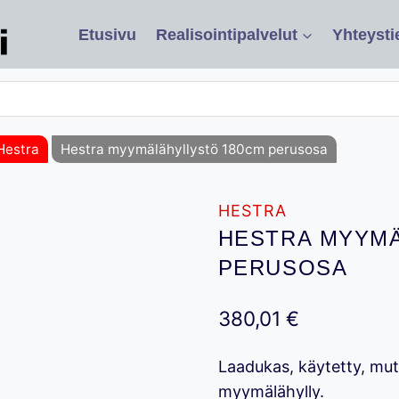
Etusivu
Realisointipalvelut
Yhteysti
Hestra
Hestra myymälähyllystö 180cm perusosa
HESTRA
HESTRA MYYMÄ
PERUSOSA
380,01
€
Laadukas, käytetty, mu
myymälähylly.