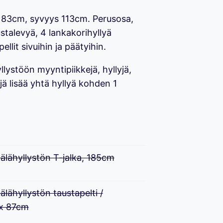
183cm, syvyys 113cm. Perusosa,
ustalevyä, 4 lankakorihyllyä
llit sivuihin ja päätyihin.
yllystöön myyntipiikkejä, hyllyjä,
jä lisää yhtä hyllyä kohden 1
lähyllystön T-jalka, 185cm
ähyllystön taustapelti /
 x 87cm