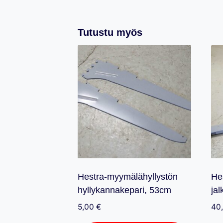
Tutustu myös
Hestra-myymälähyllystön
He
hyllykannakepari, 53cm
ja
5,00
€
40