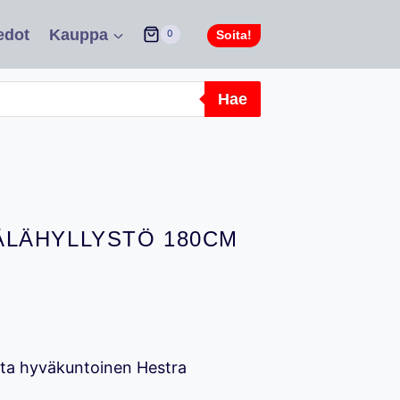
edot
Kauppa
Soita!
0
Hae
LÄHYLLYSTÖ 180CM
tta hyväkuntoinen Hestra