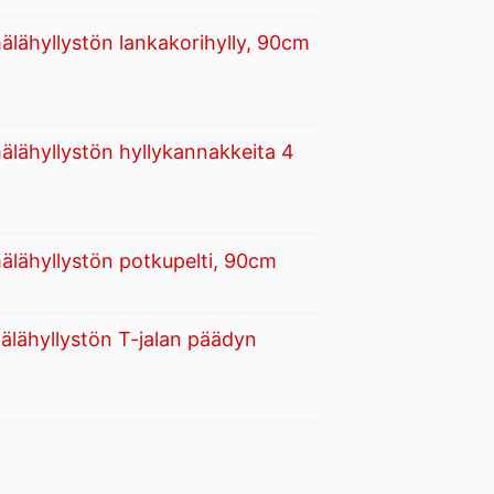
lähyllystön lankakorihylly, 90cm
lähyllystön hyllykannakkeita 4
lähyllystön potkupelti, 90cm
lähyllystön T-jalan päädyn