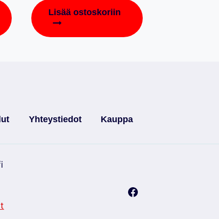
Lisää ostoskoriin
lut
Yhteystiedot
Kauppa
i
t