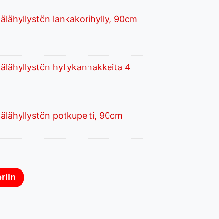
lähyllystön lankakorihylly, 90cm
lähyllystön hyllykannakkeita 4
lähyllystön potkupelti, 90cm
riin