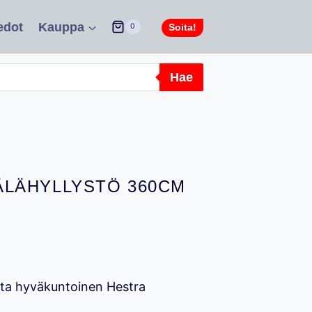
edot
Kauppa
Soita!
0
Hae
LÄHYLLYSTÖ 360CM
tta hyväkuntoinen Hestra