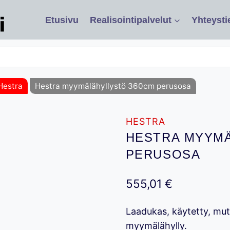
Etusivu
Realisointipalvelut
Yhteysti
Hestra
Hestra myymälähyllystö 360cm perusosa
HESTRA
HESTRA MYYMÄ
PERUSOSA
555,01
€
Laadukas, käytetty, mu
myymälähylly.