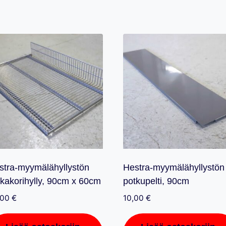
määrä
stra-myymälähyllystön
Hestra-myymälähyllystön
nkakorihylly, 90cm x 60cm
potkupelti, 90cm
,00
€
10,00
€