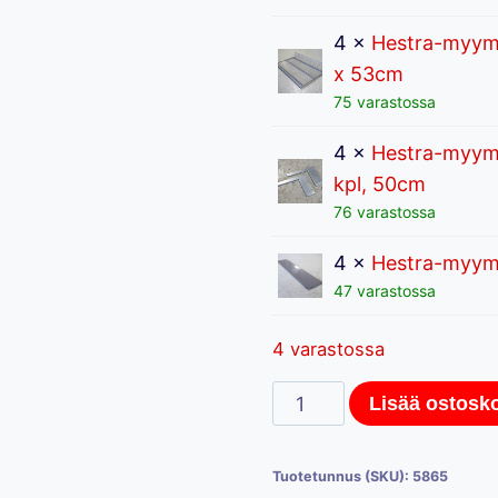
4 ×
Hestra-myymä
x 53cm
75 varastossa
4 ×
Hestra-myymä
kpl, 50cm
76 varastossa
4 ×
Hestra-myymä
47 varastossa
4 varastossa
Hestra
Lisää ostosko
myymälähyllystö
360cm
Tuotetunnus (SKU):
5865
perusosa