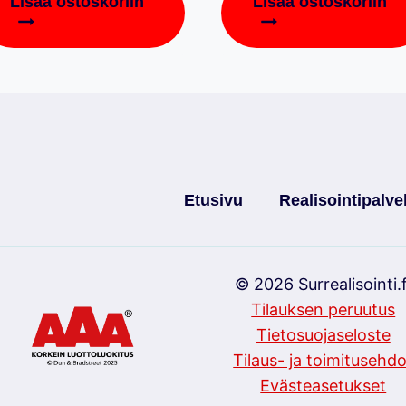
Lisää ostoskoriin
Lisää ostoskoriin
Etusivu
Realisointipalve
© 2026 Surrealisointi.f
Tilauksen peruutus
Tietosuojaseloste
Tilaus- ja toimitusehdo
Evästeasetukset