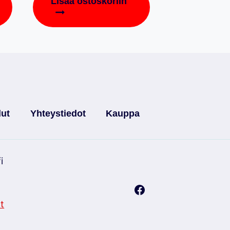
Lisää ostoskoriin
lut
Yhteystiedot
Kauppa
i
t