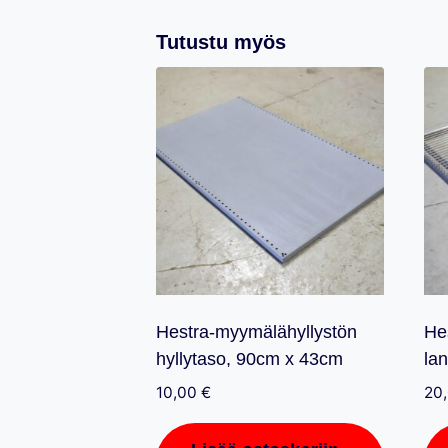
Tutustu myös
Hestra-myymälähyllystön
He
hyllytaso, 90cm x 43cm
la
10,00
€
20