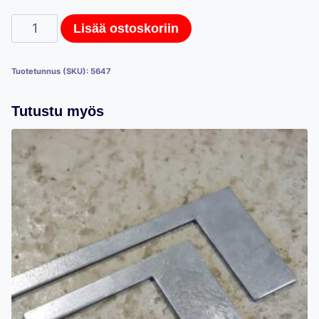
Hestra-
Lisää ostoskoriin
myymälähyllystön
hyllykannakepari,
Tuotetunnus (SKU):
5647
33cm
määrä
Tutustu myös