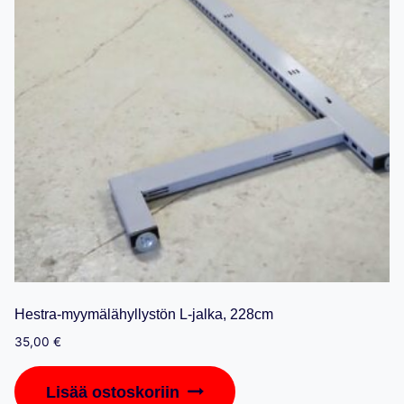
Hestra-myymälähyllystön L-jalka, 228cm
35,00
€
Lisää ostoskoriin