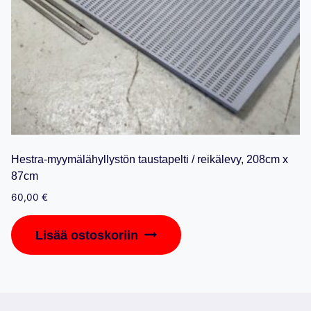
Hestra-myymälähyllystön taustapelti / reikälevy, 208cm x
87cm
60,00
€
Lisää ostoskoriin