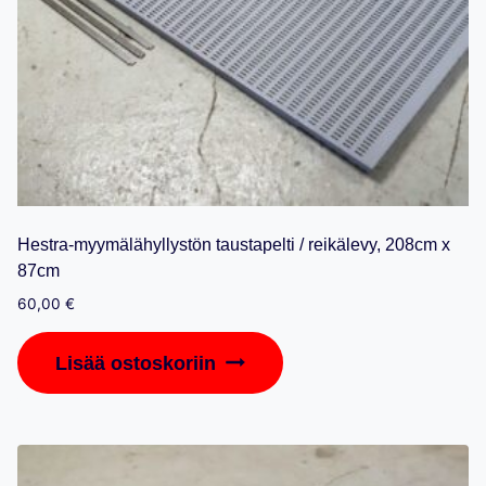
Hestra-myymälähyllystön taustapelti / reikälevy, 208cm x
87cm
60,00
€
Lisää ostoskoriin