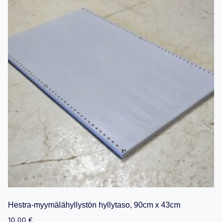
Hestra-myymälähyllystön hyllytaso, 90cm x 43cm
10,00
€