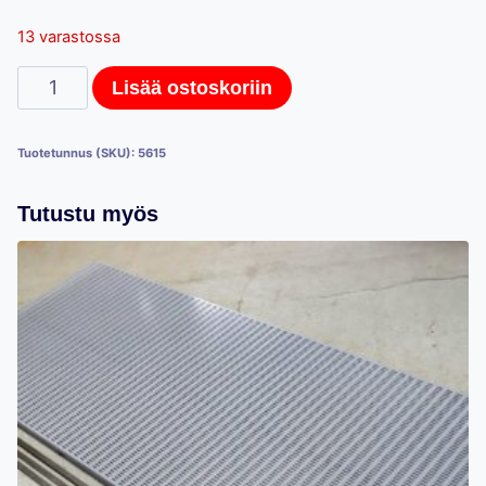
13 varastossa
Hestra-
Lisää ostoskoriin
myymälähyllystön
hyllykannakepari,
Tuotetunnus (SKU):
5615
60cm
määrä
Tutustu myös