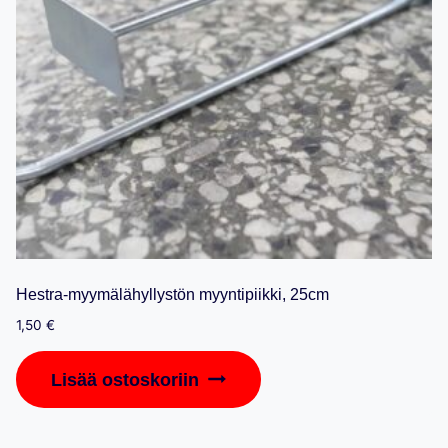
Hestra-myymälähyllystön myyntipiikki, 25cm
1,50
€
Lisää ostoskoriin