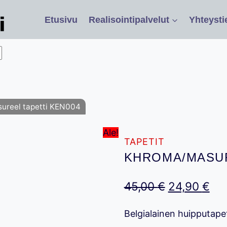
Etusivu
Realisointipalvelut
Yhteysti
ureel tapetti KEN004
Ale!
TAPETIT
KHROMA/MASUR
Alkuperäin
Ny
45,00
€
24,90
€
hinta
hin
Belgialainen huipputape
oli:
on: