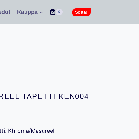
edot
Kauppa
Soita!
0
EEL TAPETTI KEN004
en
kyinen
ta
tti. Khroma/Masureel