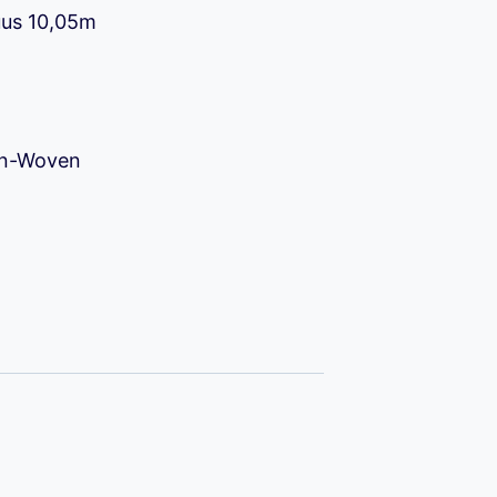
uus 10,05m
90 €.
on-Woven