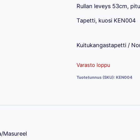
Rullan leveys 53cm, pit
45,00 €.
24,
Tapetti, kuosi KEN004
Kuitukangastapetti / N
Varasto loppu
Tuotetunnus (SKU):
KEN004
a/Masureel