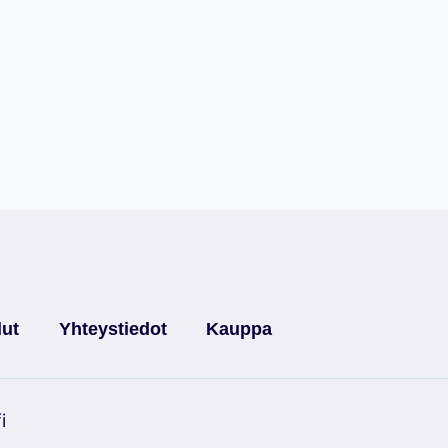
lut
Yhteystiedot
Kauppa
i