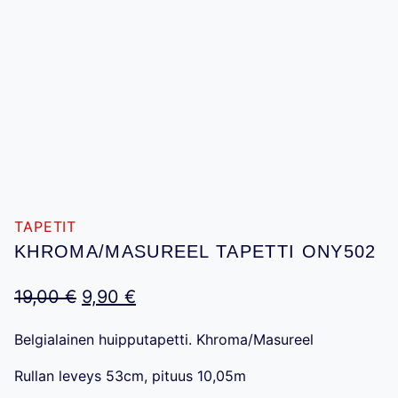
TAPETIT
KHROMA/MASUREEL TAPETTI ONY502
Alkuperäinen
Nykyinen
19,00
€
9,90
€
hinta
hinta
Belgialainen huipputapetti. Khroma/Masureel
oli:
on:
Rullan leveys 53cm, pituus 10,05m
19,00 €.
9,90 €.