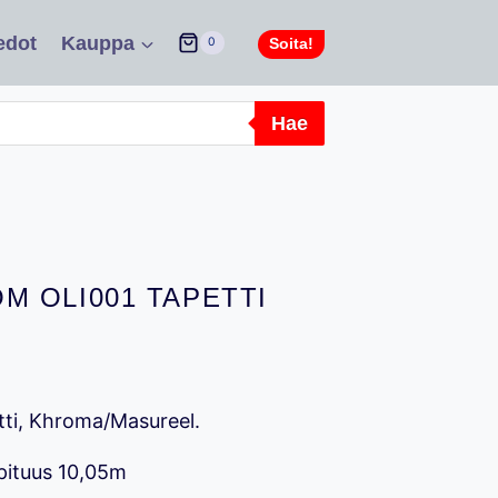
edot
Kauppa
Soita!
0
Hae
M OLI001 TAPETTI
en
kyinen
ta
tti, Khroma/Masureel.
pituus 10,05m
00 €.