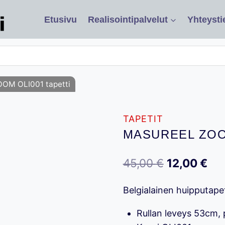
Etusivu
Realisointipalvelut
Yhteysti
OOM OLI001 tapetti
TAPETIT
MASUREEL ZOO
Alkuperäin
Ny
45,00
€
12,00
€
hinta
hin
Belgialainen huipputape
oli:
on:
Rullan leveys 53cm, 
45,00 €.
12,