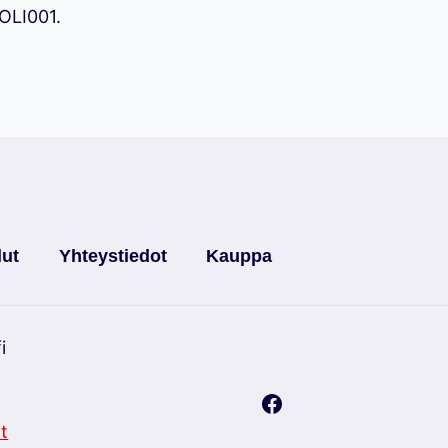
 OLI001.
lut
Yhteystiedot
Kauppa
i
t