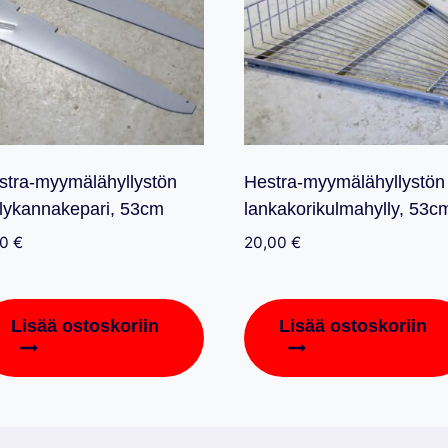
stra-myymälähyllystön
Hestra-myymälähyllystön
llykannakepari, 53cm
lankakorikulmahylly, 53c
00
€
20,00
€
Lisää ostoskoriin
Lisää ostoskoriin