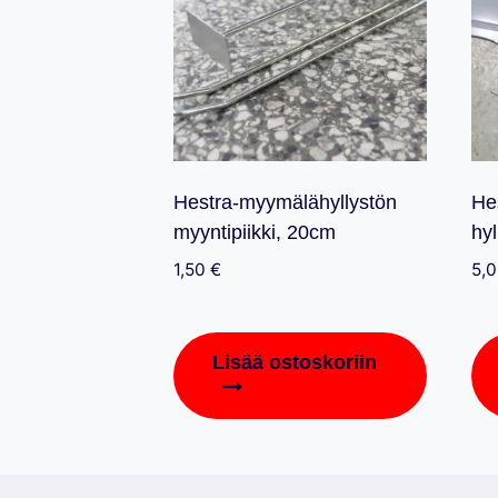
Hestra-myymälähyllystön
He
myyntipiikki, 20cm
hy
1,50
€
5,
Lisää ostoskoriin