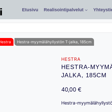
Etusivu
Realisointipalvelut
Yhteysti
Hestra
Hestra-myymälähyllystön T-jalka, 185cm
HESTRA
HESTRA-MYYMÄ
JALKA, 185CM
40,00
€
Hestra-myymälähyllystö