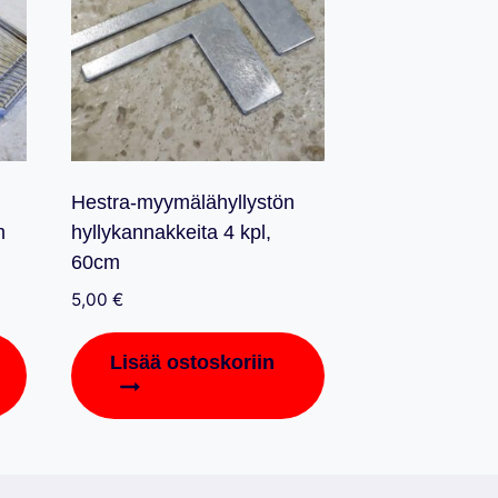
Hestra-myymälähyllystön
m
hyllykannakkeita 4 kpl,
60cm
5,00
€
Lisää ostoskoriin