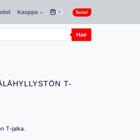
edot
Kauppa
Soita!
0
Hae
LÄHYLLYSTÖN T-
n T-jalka.