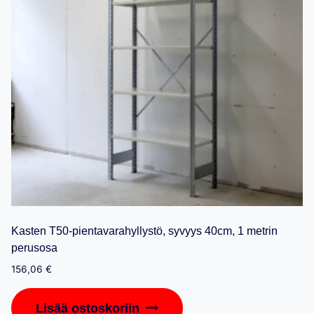
Kasten T50-pientavarahyllystö, syvyys 40cm, 1 metrin
perusosa
156,06
€
Lisää ostoskoriin