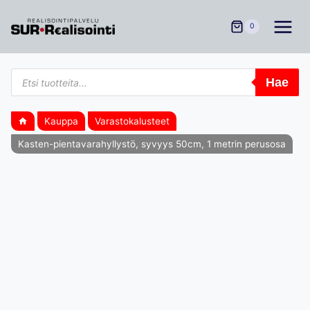
Siirry
sisältöön
0
Products
Hae
search
Kauppa
Varastokalusteet
Kasten-pientavarahyllystö, syvyys 50cm, 1 metrin perusosa