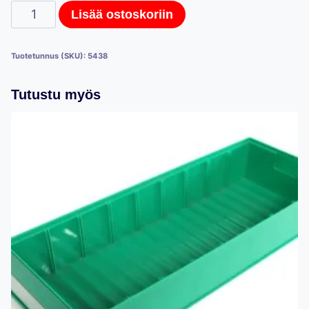
Kasten-
Lisää ostoskoriin
pientavarahyllystö,
syvyys
Tuotetunnus (SKU):
5438
50cm,
1
Tutustu myös
metrin
perusosa
määrä